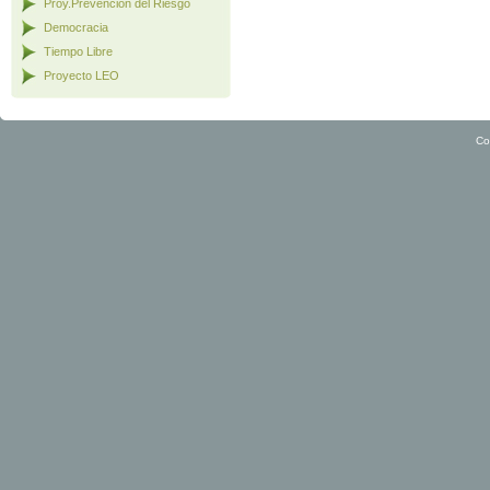
Proy.Prevención del Riesgo
Democracia
Tiempo Libre
Proyecto LEO
Co