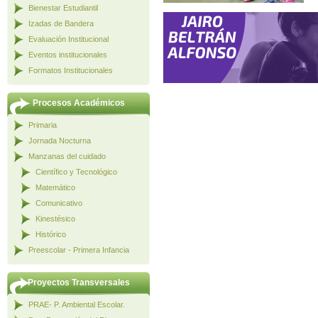
Bienestar Estudiantil
Izadas de Bandera
Evaluación Institucional
Eventos institucionales
Formatos Institucionales
Procesos Académicos
Primaria
Jornada Nocturna
Manzanas del cuidado
Científico y Tecnológico
Matemático
Comunicativo
Kinestésico
Histórico
Preescolar - Primera Infancia
Proyectos Transversales
PRAE- P. Ambiental Escolar.