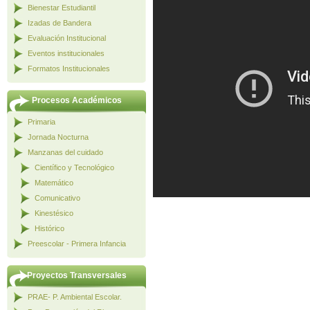
Bienestar Estudiantil
Izadas de Bandera
Evaluación Institucional
Eventos institucionales
Formatos Institucionales
Procesos Académicos
Primaria
Jornada Nocturna
Manzanas del cuidado
Científico y Tecnológico
Matemático
Comunicativo
Kinestésico
Histórico
Preescolar - Primera Infancia
Proyectos Transversales
PRAE- P. Ambiental Escolar.