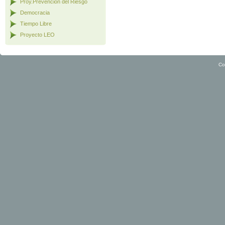
Proy.Prevención del Riesgo
Democracia
Tiempo Libre
Proyecto LEO
Co