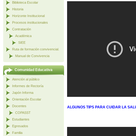
Biblioteca Escolar
Historia
Horizonte Institucional
Procesos institucionales
Contratación
Académica
SIEE
Ruta de formación convivencial.
Manual de Convivencia
Comunidad Educativa
Atención al público
Informes de Rectoría
Japón Informa
Orientación Escolar
Docentes
ALGUNOS TIPS PARA CUIDAR LA SA
COPASST
Estudiantes
Egresados
Familia