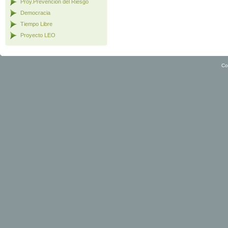
Proy.Prevención del Riesgo
Democracia
Tiempo Libre
Proyecto LEO
Co