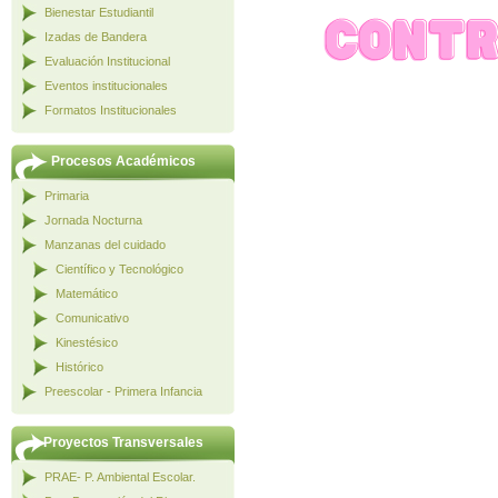
Bienestar Estudiantil
Izadas de Bandera
Evaluación Institucional
Eventos institucionales
Formatos Institucionales
Procesos Académicos
Primaria
Jornada Nocturna
Manzanas del cuidado
Científico y Tecnológico
Matemático
Comunicativo
Kinestésico
Histórico
Preescolar - Primera Infancia
Proyectos Transversales
PRAE- P. Ambiental Escolar.