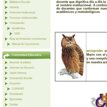
docente que dignifica día a día l
Biblioteca Escolar
el nombre institucional. A conti
Historia
de docentes que conforman nuest
académicos y metodológicos
Horizonte Institucional
Procesos institucionales
Contratación
Académica
SIEE
Ruta de formación convivencial.
Manual de Convivencia
amisprofes
e
Marin
con el
Comunidad Educativa
y una compil
en nuestra ac
Atención al público
Informes de Rectoría
Japón Informa
Orientación Escolar
Docentes
COPASST
Estudiantes
Egresados
Familia