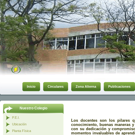
New layer...
New layer...
Col
Inicio
Circulares
Zona Alterna
Publicaciones
Nuestro Colegio
P.E.I.
Los docentes son los pilares q
Ubicación
conocimiento, buenas maneras y
con su dedicación y compromiso,
Planta Física
momentos invaluables de aprend