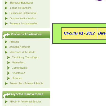
Bienestar Estudiantil
Izadas de Bandera
Evaluación Institucional
Eventos institucionales
Formatos Institucionales
Circular 01 - 2017
Dire
Procesos Académicos
Primaria
Jornada Nocturna
Manzanas del cuidado
Científico y Tecnológico
Matemático
Comunicativo
Kinestésico
Histórico
Preescolar - Primera Infancia
Proyectos Transversales
PRAE- P. Ambiental Escolar.