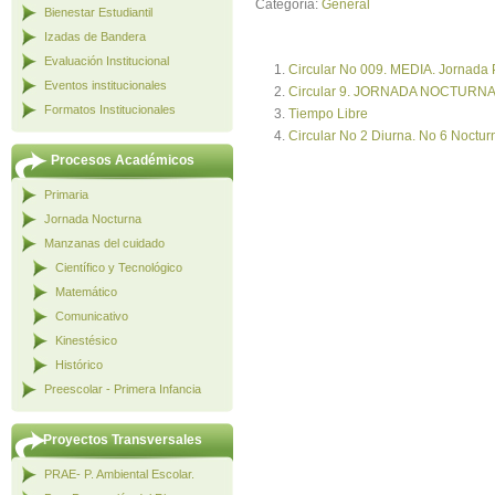
Categoría:
General
Bienestar Estudiantil
Izadas de Bandera
Evaluación Institucional
Circular No 009. MEDIA. Jornada
Eventos institucionales
Circular 9. JORNADA NOCTURNA
Formatos Institucionales
Tiempo Libre
Circular No 2 Diurna. No 6 Noctur
Procesos Académicos
Primaria
Jornada Nocturna
Manzanas del cuidado
Científico y Tecnológico
Matemático
Comunicativo
Kinestésico
Histórico
Preescolar - Primera Infancia
Proyectos Transversales
PRAE- P. Ambiental Escolar.