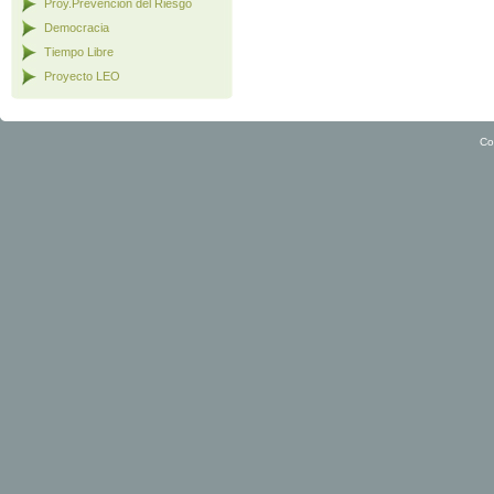
Proy.Prevención del Riesgo
Democracia
Tiempo Libre
Proyecto LEO
Co