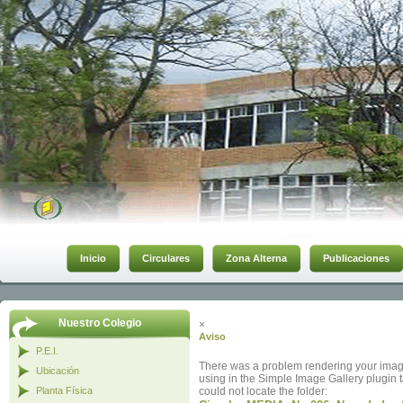
Col
Inicio
Circulares
Zona Alterna
Publicaciones
Nuestro Colegio
×
Aviso
P.E.I.
There was a problem rendering your image
Ubicación
using in the Simple Image Gallery plugin t
Planta Física
could not locate the folder: