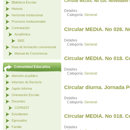
Circular MEDIA. No 026. Novedades 
Biblioteca Escolar
Historia
Detalles
Categoría:
General
Horizonte Institucional
Procesos institucionales
Contratación
Circular MEDIA. No 026. 
Académica
Detalles
SIEE
Categoría:
General
Ruta de formación convivencial.
Manual de Convivencia
Circular MEDIA. No 018. C
Comunidad Educativa
Detalles
Categoría:
General
Atención al público
Informes de Rectoría
Circular diurna. Jornada 
Japón Informa
Orientación Escolar
Detalles
Docentes
Categoría:
General
COPASST
Estudiantes
Circular MEDIA. No 018. C
Egresados
Familia
Detalles